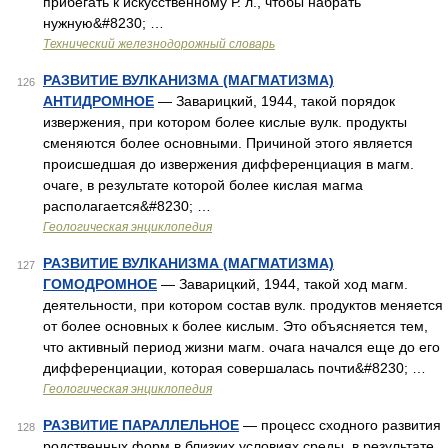
прибегать к искусственному Р. л., чтобы набрать
нужную&#8230; …
Технический железнодорожный словарь
РАЗВИТИЕ ВУЛКАНИЗМА (МАГМАТИЗМА)
126
АНТИДРОМНОЕ
— Заварицкий, 1944, такой порядок
извержения, при котором более кислые вулк. продукты
сменяются более основными. Причиной этого является
происшедшая до извержения дифференциация в магм.
очаге, в результате которой более кислая магма
располагается&#8230; …
Геологическая энциклопедия
РАЗВИТИЕ ВУЛКАНИЗМА (МАГМАТИЗМА)
127
ГОМОДРОМНОЕ
— Заварицкий, 1944, такой ход магм.
деятельности, при котором состав вулк. продуктов меняется
от более основных к более кислым. Это объясняется тем,
что активный период жизни магм. очага начался еще до его
дифференциации, которая совершалась почти&#8230; …
Геологическая энциклопедия
РАЗВИТИЕ ПАРАЛЛЕЛЬНОЕ
— процесс сходного развития
128
родственных форм в близких условиях среды, в результате