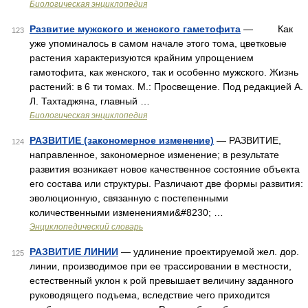
Биологическая энциклопедия
Развитие мужского и женского гаметофита
— Как
123
уже упоминалось в самом начале этого тома, цветковые
растения характеризуются крайним упрощением
гамотофита, как женского, так и особенно мужского. Жизнь
растений: в 6 ти томах. М.: Просвещение. Под редакцией А.
Л. Тахтаджяна, главный …
Биологическая энциклопедия
РАЗВИТИЕ (закономерное изменение)
— РАЗВИТИЕ,
124
направленное, закономерное изменение; в результате
развития возникает новое качественное состояние объекта
его состава или структуры. Различают две формы развития:
эволюционную, связанную с постепенными
количественными изменениями&#8230; …
Энциклопедический словарь
РАЗВИТИЕ ЛИНИИ
— удлинение проектируемой жел. дор.
125
линии, производимое при ее трассировании в местности,
естественный уклон к рой превышает величину заданного
руководящего подъема, вследствие чего приходится