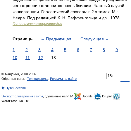
чего строение становится очень близким. Частный случай
конвергенции. Геологический словарь: в 2 х томах. М.:
Недра. Под редакцией К. Н. Паффенгольца и др.. 1978 …
Геологическая энциклопедия
Страницы
←
Предыдущая
Следующая
→
1
2
3
4
5
6
7
8
9
10
11
12
13
© Академик, 2000-2026
18+
Обратная связь:
Техподдержка
,
Реклама на сайте
👣 Путешествия
Экспорт словарей на сайты
, сделанные на PHP,
Joomla,
Drupal,
WordPress, MODx.